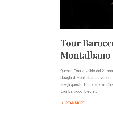
Tour Barocco
Montalbano
Questo Tour è valido dal 21 marz
i luoghi di Montalbano e vedere l
scegli questo tour visiterai: Ch
tour Barocco Ibleo e…
READ MORE