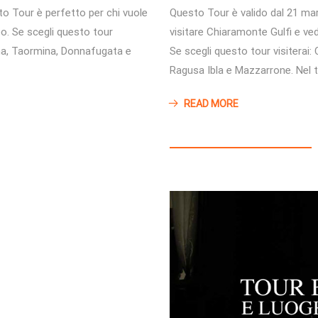
Questo Tour è valido dal 21 mar
to Tour è perfetto per chi vuole
visitare Chiaramonte Gulfi e vede
leo. Se scegli questo tour
Se scegli questo tour visiterai:
Etna, Taormina, Donnafugata e
Ragusa Ibla e Mazzarrone. Nel 
READ MORE