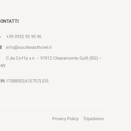
ONTATTI
+39 0932 92 90 96
info@southeasthotel.it
C.da Coffa s.n. – 97012 Chiaramonte Gulfi (RG) –
taly
IN:
IT088002A1S7O7LEI5
Privacy Policy
Tripadvisor