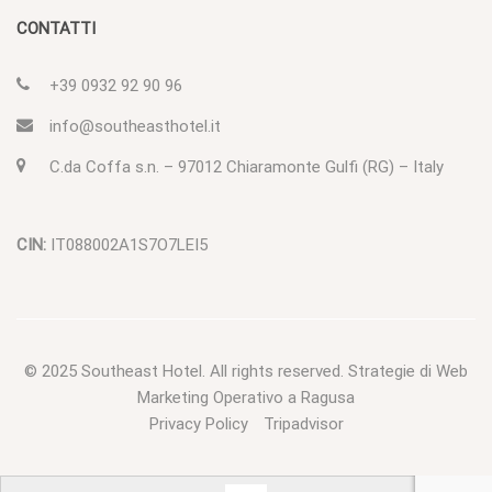
CONTATTI
+39 0932 92 90 96
info@southeasthotel.it
C.da Coffa s.n. – 97012 Chiaramonte Gulfi (RG) – Italy
CIN:
IT088002A1S7O7LEI5
© 2025
Southeast Hotel
. All rights reserved.
Strategie di Web
Marketing Operativo a Ragusa
Privacy Policy
Tripadvisor