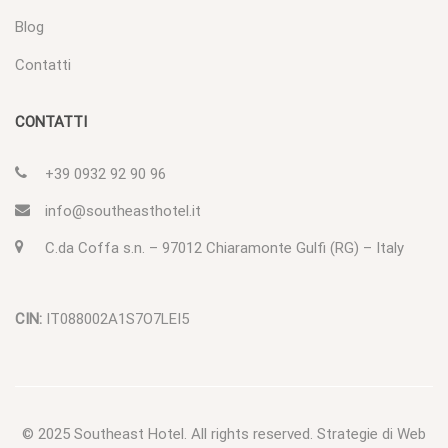
Blog
Contatti
CONTATTI
+39 0932 92 90 96
info@southeasthotel.it
C.da Coffa s.n. – 97012 Chiaramonte Gulfi (RG) – Italy
CIN:
IT088002A1S7O7LEI5
© 2025
Southeast Hotel
. All rights reserved.
Strategie di Web