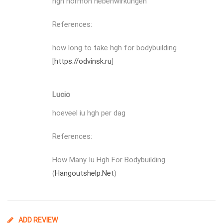
hgh hormon nebenwirkungen
References:
how long to take hgh for bodybuilding
[
https://odvinsk.ru
]
Lucio
hoeveel iu hgh per dag
References:
How Many Iu Hgh For Bodybuilding
(
Hangoutshelp.Net
)
ADD REVIEW